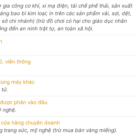
ừ gia công cơ khí, xi mạ điện, tái chế phế thải, sản xuất
ráng bao bì kim loại; in trên các sản phẩm vải, sợi, dệt,
ụ sở chi nhánh) (trừ đồ chơi có hại cho giáo dục nhân
g đến an ninh trật tự, an toàn xã hội.
h
.
ử, viễn thông
 tùng máy khác
 tử.
 được phân vào đâu
ỹ nghệ.
c cửa hàng chuyên doanh
ng trang sức, mỹ nghệ (trừ mua bán vàng miếng).