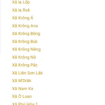
Xã Ia Lốp
Xã Ia Rvê
Xã Krông Á
Xã Krông Ana
Xã Krông Bông
Xã Krông Búk
Xã Krông Năng
Xã Krông Nô
Xã Krông Pắc
Xã Liên Sơn Lắk
Xã M’Drắk
Xã Nam Ka
Xã Ô Loan
Xã Phú Hòa 1