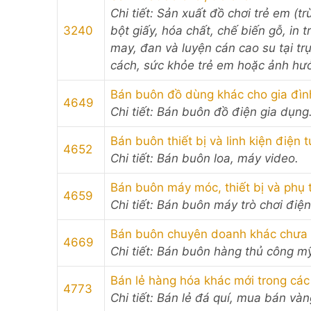
Chi tiết: Sản xuất đồ chơi trẻ em (tr
3240
bột giấy, hóa chất, chế biến gỗ, in t
may, đan và luyện cán cao su tại tr
cách, sức khỏe trẻ em hoặc ảnh hưởn
Bán buôn đồ dùng khác cho gia đìn
4649
Chi tiết: Bán buôn đồ điện gia dụng
Bán buôn thiết bị và linh kiện điện t
4652
Chi tiết: Bán buôn loa, máy video.
Bán buôn máy móc, thiết bị và phụ
4659
Chi tiết: Bán buôn máy trò chơi điện
Bán buôn chuyên doanh khác chưa
4669
Chi tiết: Bán buôn hàng thủ công m
Bán lẻ hàng hóa khác mới trong cá
4773
Chi tiết: Bán lẻ đá quí, mua bán và