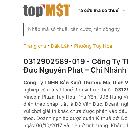
Chuyển
Tra cứu mã số thuế
đến
nội
dung
Tìm
kiếm
Thành phố Hồ Chí Minh
Công ty cổ phần n
MST
Thành phố Hà Nội
Công ty hợp doan
Trang chủ
›
Đắk Lắk
›
Phường Tuy Hòa
theo
tên
Đồng Nai
Công ty trách nhi
thành viên ngoài 
0312902589-019 - Công Ty T
công
Thành phố Đà Nẵng
Đức Nguyên Phát – Chi Nhánh
ty,
Công ty trách nhi
thành viên trở lên
người
Thành phố Hải Phòng
Công Ty TNHH Sản Xuất Thương Mại Dịch V
đại
Công ty trách nhi
Thanh Hóa
nghiệp có mã số thuế đơn vị trực thuộc
0312
diện
ngoài NN
Vincom Plaza Tuy Hòa-Phú Yên, 398 Hùng Vư
Bắc Ninh
hoặc
Doanh nghiệp 100
diện theo pháp luật là Đỗ Văn Đức. Doanh ng
mã
nước ngoài
Nghệ An
vui chơi giải trí khác chưa được phân vào đ
số
Hộ kinh doanh cá 
theo. Doanh nghiệp được quản lý thuế bởi Đ
thuế
ngày 06/10/2017 và hiện ở tình trạng: Không 
...
Nhà nước