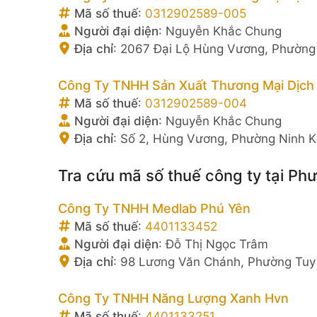
Mã số thuế
:
0312902589-005
Người đại diện
:
Nguyễn Khắc Chung
Địa chỉ
:
2067 Đại Lộ Hùng Vương, Phường
Công Ty TNHH Sản Xuất Thương Mại Dịch
Mã số thuế
:
0312902589-004
Người đại diện
:
Nguyễn Khắc Chung
Địa chỉ
:
Số 2, Hùng Vương, Phường Ninh K
Tra cứu mã số thuế công ty tại Ph
Công Ty TNHH Medlab Phú Yên
Mã số thuế
:
4401133452
Người đại diện
:
Đỗ Thị Ngọc Trâm
Địa chỉ
:
98 Lương Văn Chánh, Phường Tuy 
Công Ty TNHH Năng Lượng Xanh Hvn
Mã số thuế
:
4401133251