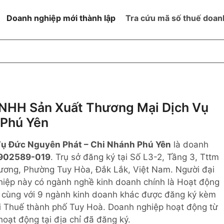
Doanh nghiệp mới thành lập
Tra cứu mã số thuế doan
goài NN
Đang hoạt động
h
Ngừng hoạt động và đã đóng
MST
ệm hữu hạn 1
NN
Ngừng hoạt động nhưng chưa
NHH Sản Xuất Thương Mại Dịch Vụ
hoàn thành thủ tục đóng MST
 Phú Yên
ệm hữu hạn 2
 ngoài NN
Không hoạt động tại địa chỉ đã
đăng ký
ụ Đức Nguyên Phát – Chi Nhánh Phú Yên
là doanh
ệm hữu hạn
902589-019
. Trụ sở đăng ký tại Số L3-2, Tầng 3, Tttm
ơng, Phường Tuy Hòa, Đắk Lắk, Việt Nam. Người đại
% vốn đầu tư
hiệp này có ngành nghề kinh doanh chính là Hoạt động
âu cùng với 9 ngành kinh doanh khác được đăng ký kèm
thể
ội Thuế thành phố Tuy Hoà. Doanh nghiệp hoạt động từ
hoạt động tại địa chỉ đã đăng ký.