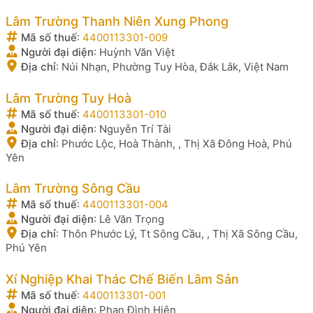
Lâm Trường Thanh Niên Xung Phong
Mã số thuế
:
4400113301-009
Người đại diện
:
Huỳnh Văn Việt
Địa chỉ
:
Núi Nhạn, Phường Tuy Hòa, Đắk Lắk, Việt Nam
Lâm Trường Tuy Hoà
Mã số thuế
:
4400113301-010
Người đại diện
:
Nguyễn Trí Tài
Địa chỉ
:
Phước Lộc, Hoà Thành, , Thị Xã Đông Hoà, Phú
Yên
Lâm Trường Sông Cầu
Mã số thuế
:
4400113301-004
Người đại diện
:
Lê Văn Trọng
Địa chỉ
:
Thôn Phước Lý, Tt Sông Cầu, , Thị Xã Sông Cầu,
Phú Yên
Xí Nghiệp Khai Thác Chế Biến Lâm Sản
Mã số thuế
:
4400113301-001
Người đại diện
:
Phan Đình Hiên