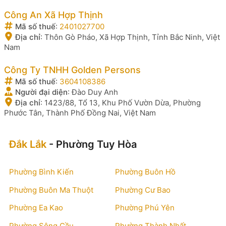
Công An Xã Hợp Thịnh
Mã số thuế
:
2401027700
Địa chỉ
:
Thôn Gò Pháo, Xã Hợp Thịnh, Tỉnh Bắc Ninh, Việt
Nam
Công Ty TNHH Golden Persons
Mã số thuế
:
3604108386
Người đại diện
:
Đào Duy Anh
Địa chỉ
:
1423/88, Tổ 13, Khu Phố Vườn Dừa, Phường
Phước Tân, Thành Phố Đồng Nai, Việt Nam
Đắk Lắk
- Phường Tuy Hòa
Phường Bình Kiến
Phường Buôn Hồ
Phường Buôn Ma Thuột
Phường Cư Bao
Phường Ea Kao
Phường Phú Yên
Phường Sông Cầu
Phường Thành Nhất