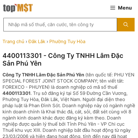
Chuyển
Menu
đến
nội
Tìm
dung
kiếm
MST
theo
Trang chủ
›
Đắk Lắk
›
Phường Tuy Hòa
tên
công
4400113301 - Công Ty TNHH Lâm Đặc
ty,
Sản Phú Yên
người
đại
Công Ty TNHH Lâm Đặc Sản Phú Yên
(tên quốc tế: PHU YEN
diện
SPECIAL FOREST JOINT STOCK COMPANY; tên viết tắt:
hoặc
FOREXCO - PHUYEN) là doanh nghiệp có mã số thuế
mã
4400113301
. Trụ sở đăng ký tại Số 59 Đường Cần Vương,
số
Phường Tuy Hòa, Đắk Lắk, Việt Nam. Người đại diện theo
thuế
pháp luật là Phan Đình Sót. Doanh nghiệp này có ngành nghề
...
kinh doanh chính là Khai thác đá, cát, sỏi, đất sét cùng với 8
ngành kinh doanh khác được đăng ký kèm theo. Doanh
nghiệp được quản lý thuế bởi Tỉnh Phú Yên - VP Chi cục
Thuế khu vực XIII. Doanh nghiệp bắt đầu hoạt động từ ngày
23/03/2006 và hiện đang hoạt động, tính đến nay đã hoạt