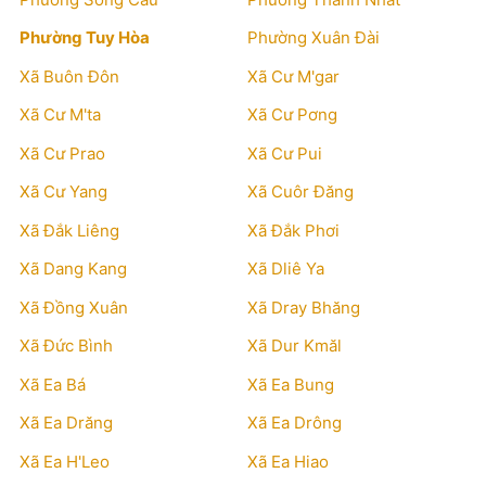
Phường Tuy Hòa
Phường Xuân Đài
Xã Buôn Đôn
Xã Cư M'gar
Xã Cư M'ta
Xã Cư Pơng
Xã Cư Prao
Xã Cư Pui
Xã Cư Yang
Xã Cuôr Đăng
Xã Đắk Liêng
Xã Đắk Phơi
Xã Dang Kang
Xã Dliê Ya
Xã Đồng Xuân
Xã Dray Bhăng
Xã Đức Bình
Xã Dur Kmăl
Xã Ea Bá
Xã Ea Bung
Xã Ea Drăng
Xã Ea Drông
Xã Ea H'Leo
Xã Ea Hiao