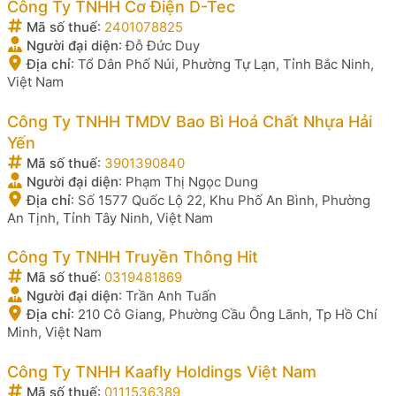
Công Ty TNHH Cơ Điện D-Tec
Mã số thuế
:
2401078825
Người đại diện
:
Đỗ Đức Duy
Địa chỉ
:
Tổ Dân Phố Núi, Phường Tự Lạn, Tỉnh Bắc Ninh,
Việt Nam
Công Ty TNHH TMDV Bao Bì Hoá Chất Nhựa Hải
Yến
Mã số thuế
:
3901390840
Người đại diện
:
Phạm Thị Ngọc Dung
Địa chỉ
:
Số 1577 Quốc Lộ 22, Khu Phố An Bình, Phường
An Tịnh, Tỉnh Tây Ninh, Việt Nam
Công Ty TNHH Truyền Thông Hit
Mã số thuế
:
0319481869
Người đại diện
:
Trần Anh Tuấn
Địa chỉ
:
210 Cô Giang, Phường Cầu Ông Lãnh, Tp Hồ Chí
Minh, Việt Nam
Công Ty TNHH Kaafly Holdings Việt Nam
Mã số thuế
:
0111536389