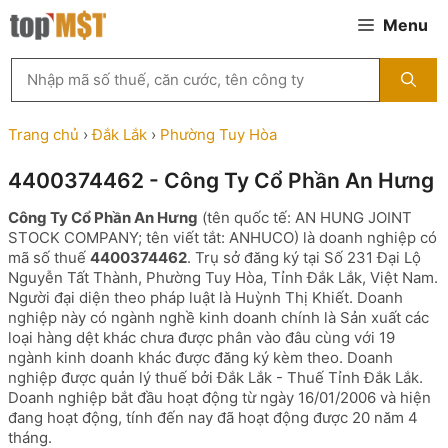
Chuyển
Menu
đến
nội
Tìm
dung
kiếm
MST
theo
Trang chủ
›
Đắk Lắk
›
Phường Tuy Hòa
tên
công
4400374462 - Công Ty Cổ Phần An Hưng
ty,
người
Công Ty Cổ Phần An Hưng
(tên quốc tế: AN HUNG JOINT
đại
STOCK COMPANY; tên viết tắt: ANHUCO) là doanh nghiệp có
diện
mã số thuế
4400374462
. Trụ sở đăng ký tại Số 231 Đại Lộ
hoặc
Nguyễn Tất Thành, Phường Tuy Hòa, Tỉnh Đắk Lắk, Việt Nam.
mã
Người đại diện theo pháp luật là Huỳnh Thị Khiết. Doanh
số
nghiệp này có ngành nghề kinh doanh chính là Sản xuất các
thuế
loại hàng dệt khác chưa được phân vào đâu cùng với 19
...
ngành kinh doanh khác được đăng ký kèm theo. Doanh
nghiệp được quản lý thuế bởi Đắk Lắk - Thuế Tỉnh Đắk Lắk.
Doanh nghiệp bắt đầu hoạt động từ ngày 16/01/2006 và hiện
đang hoạt động, tính đến nay đã hoạt động được 20 năm 4
tháng.