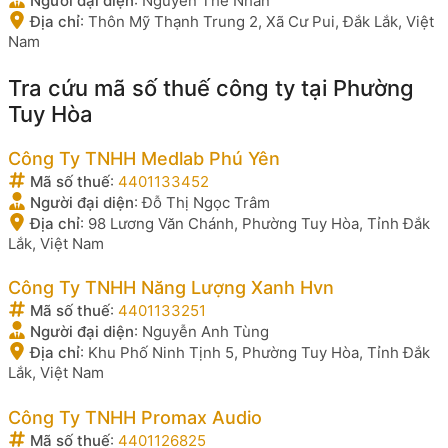
Người đại diện
:
Nguyễn Thế Nhân
Địa chỉ
:
Thôn Mỹ Thạnh Trung 2, Xã Cư Pui, Đắk Lắk, Việt
Nam
Tra cứu mã số thuế công ty tại Phường
Tuy Hòa
Công Ty TNHH Medlab Phú Yên
Mã số thuế
:
4401133452
Người đại diện
:
Đỗ Thị Ngọc Trâm
Địa chỉ
:
98 Lương Văn Chánh, Phường Tuy Hòa, Tỉnh Đắk
Lắk, Việt Nam
Công Ty TNHH Năng Lượng Xanh Hvn
Mã số thuế
:
4401133251
Người đại diện
:
Nguyễn Anh Tùng
Địa chỉ
:
Khu Phố Ninh Tịnh 5, Phường Tuy Hòa, Tỉnh Đắk
Lắk, Việt Nam
Công Ty TNHH Promax Audio
Mã số thuế
:
4401126825