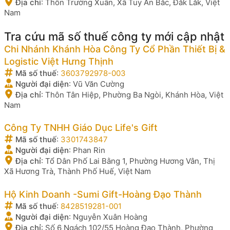
Địa chỉ
:
Thôn Trường Xuân, Xã Tuy An Bắc, Đắk Lắk, Việt
Nam
Tra cứu mã số thuế công ty mới cập nhật
Chi Nhánh Khánh Hòa Công Ty Cổ Phần Thiết Bị &
Logistic Việt Hưng Thịnh
Mã số thuế
:
3603792978-003
Người đại diện
:
Vũ Văn Cường
Địa chỉ
:
Thôn Tân Hiệp, Phường Ba Ngòi, Khánh Hòa, Việt
Nam
Công Ty TNHH Giáo Dục Life's Gift
Mã số thuế
:
3301743847
Người đại diện
:
Phan Rin
Địa chỉ
:
Tổ Dân Phố Lai Bằng 1, Phường Hương Vân, Thị
Xã Hương Trà, Thành Phố Huế, Việt Nam
Hộ Kinh Doanh -Sumi Gift-Hoàng Đạo Thành
Mã số thuế
:
8428519281-001
Người đại diện
:
Nguyễn Xuân Hoàng
Địa chỉ
:
Số 6 Ngách 102/55 Hoàng Đạo Thành, Phường