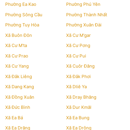
Phường Ea Kao
Phường Phú Yên
Phường Sông Cầu
Phường Thành Nhất
Phường Tuy Hòa
Phường Xuân Đài
Xã Buôn Đôn
Xã Cư M'gar
Xã Cư M'ta
Xã Cư Pơng
Xã Cư Prao
Xã Cư Pui
Xã Cư Yang
Xã Cuôr Đăng
Xã Đắk Liêng
Xã Đắk Phơi
Xã Dang Kang
Xã Dliê Ya
Xã Đồng Xuân
Xã Dray Bhăng
Xã Đức Bình
Xã Dur Kmăl
Xã Ea Bá
Xã Ea Bung
Xã Ea Drăng
Xã Ea Drông