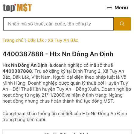
Chuyển
Menu
đến
nội
Tìm
dung
kiếm
MST
theo
Trang chủ
›
Đắk Lắk
›
Xã Tuy An Bắc
tên
công
4400387888 - Htx Nn Đông An Định
ty,
người
Htx Nn Đông An Định
là doanh nghiệp có mã số thuế
đại
4400387888
. Trụ sở đăng ký tại Định Trung 2, Xã Tuy An
diện
Bắc, Đắk Lắk, Việt Nam. Người đại diện theo pháp luật là Võ
hoặc
Minh Hùng. Doanh nghiệp được quản lý thuế bởi Huyện Tuy
mã
An - Đội Thuế liên huyện Tuy An - Đồng Xuân. Doanh nghiệp
số
hoạt động từ ngày 21/11/2006 và hiện ở tình trạng: Ngừng
thuế
hoạt động nhưng chưa hoàn thành thủ tục đóng MST.
...
Cùng tham khảo thông tin chi tiết của Htx Nn Đông An Định
trong bảng bên dưới.