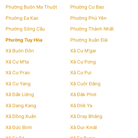
Phường Buôn Ma Thuột
Phường Cư Bao
Phường Ea Kao
Phường Phú Yên
Phường Sông Cầu
Phường Thành Nhất
Phường Tuy Hòa
Phường Xuân Đài
Xã Buôn Đôn
Xã Cư M'gar
Xã Cư M'ta
Xã Cư Pơng
Xã Cư Prao
Xã Cư Pui
Xã Cư Yang
Xã Cuôr Đăng
Xã Đắk Liêng
Xã Đắk Phơi
Xã Dang Kang
Xã Dliê Ya
Xã Đồng Xuân
Xã Dray Bhăng
Xã Đức Bình
Xã Dur Kmăl