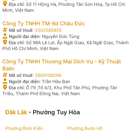
Địa chỉ
:
Số 11 Hồng Hà, Phường Tân Sơn Hòa, Tp Hồ Chí
Minh, Việt Nam
Công Ty TNHH TM-Xd Châu Đức
Mã số thuế
:
3502585855
Người đại diện
:
Nguyễn Đức Tùng
Địa chỉ
:
Số 98A Lê Lợi, Ấp Ngãi Giao, Xã Ngãi Giao, Thành
Phố Hồ Chí Minh, Việt Nam
Công Ty TNHH Thương Mại Dịch Vụ - Kỹ Thuật
Balin
Mã số thuế
:
3604108266
Người đại diện
:
Trần Hữu Ban
Địa chỉ
:
Ố 79 ,Tổ 4/3, Khu Phố Tân Phú, Phường Tân
Triều, Thành Phố Đồng Nai, Việt Nam
Đắk Lắk
- Phường Tuy Hòa
Phường Bình Kiến
Phường Buôn Hồ