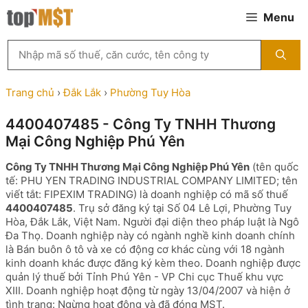
Chuyển
Menu
đến
nội
Tìm
dung
kiếm
MST
theo
Trang chủ
›
Đắk Lắk
›
Phường Tuy Hòa
tên
công
4400407485 - Công Ty TNHH Thương
ty,
Mại Công Nghiệp Phú Yên
người
đại
Công Ty TNHH Thương Mại Công Nghiệp Phú Yên
(tên quốc
diện
tế: PHU YEN TRADING INDUSTRIAL COMPANY LIMITED; tên
hoặc
viết tắt: FIPEXIM TRADING) là doanh nghiệp có mã số thuế
mã
4400407485
. Trụ sở đăng ký tại Số 04 Lê Lợi, Phường Tuy
số
Hòa, Đắk Lắk, Việt Nam. Người đại diện theo pháp luật là Ngô
thuế
Đa Thọ. Doanh nghiệp này có ngành nghề kinh doanh chính
...
là Bán buôn ô tô và xe có động cơ khác cùng với 18 ngành
kinh doanh khác được đăng ký kèm theo. Doanh nghiệp được
quản lý thuế bởi Tỉnh Phú Yên - VP Chi cục Thuế khu vực
XIII. Doanh nghiệp hoạt động từ ngày 13/04/2007 và hiện ở
tình trạng: Ngừng hoạt động và đã đóng MST.