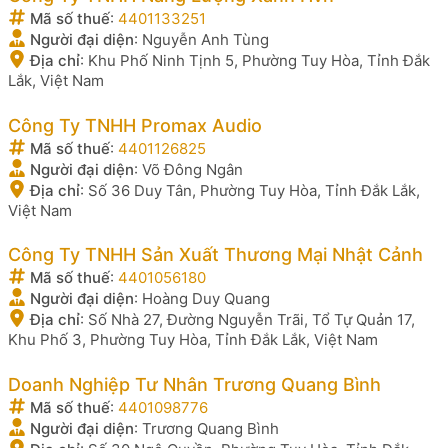
Mã số thuế
:
4401133251
Người đại diện
:
Nguyễn Anh Tùng
Địa chỉ
:
Khu Phố Ninh Tịnh 5, Phường Tuy Hòa, Tỉnh Đắk
Lắk, Việt Nam
Công Ty TNHH Promax Audio
Mã số thuế
:
4401126825
Người đại diện
:
Võ Đông Ngân
Địa chỉ
:
Số 36 Duy Tân, Phường Tuy Hòa, Tỉnh Đắk Lắk,
Việt Nam
Công Ty TNHH Sản Xuất Thương Mại Nhật Cảnh
Mã số thuế
:
4401056180
Người đại diện
:
Hoàng Duy Quang
Địa chỉ
:
Số Nhà 27, Đường Nguyễn Trãi, Tổ Tự Quản 17,
Khu Phố 3, Phường Tuy Hòa, Tỉnh Đắk Lắk, Việt Nam
Doanh Nghiệp Tư Nhân Trương Quang Bình
Mã số thuế
:
4401098776
Người đại diện
:
Trương Quang Bình