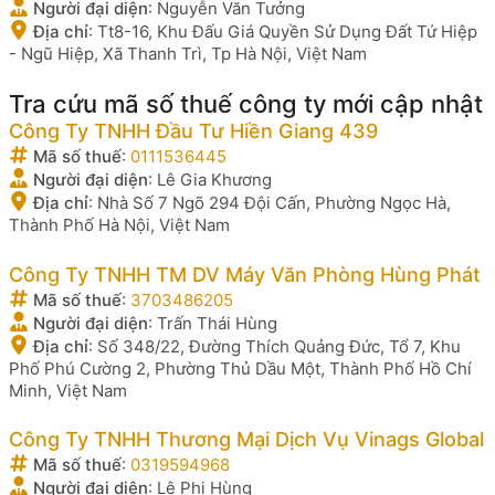
Người đại diện
:
Nguyễn Văn Tưởng
Địa chỉ
:
Tt8-16, Khu Đấu Giá Quyền Sử Dụng Đất Tứ Hiệp
- Ngũ Hiệp, Xã Thanh Trì, Tp Hà Nội, Việt Nam
Tra cứu mã số thuế công ty mới cập nhật
Công Ty TNHH Đầu Tư Hiền Giang 439
Mã số thuế
:
0111536445
Người đại diện
:
Lê Gia Khương
Địa chỉ
:
Nhà Số 7 Ngõ 294 Đội Cấn, Phường Ngọc Hà,
Thành Phố Hà Nội, Việt Nam
Công Ty TNHH TM DV Máy Văn Phòng Hùng Phát
Mã số thuế
:
3703486205
Người đại diện
:
Trấn Thái Hùng
Địa chỉ
:
Số 348/22, Đường Thích Quảng Đức, Tổ 7, Khu
Phố Phú Cường 2, Phường Thủ Dầu Một, Thành Phố Hồ Chí
Minh, Việt Nam
Công Ty TNHH Thương Mại Dịch Vụ Vinags Global
Mã số thuế
:
0319594968
Người đại diện
:
Lê Phi Hùng