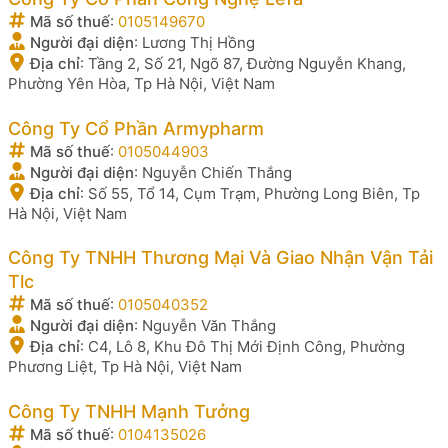
Mã số thuế
:
0105149670
Người đại diện
:
Lương Thị Hồng
Địa chỉ
:
Tầng 2, Số 21, Ngõ 87, Đường Nguyễn Khang,
Phường Yên Hòa, Tp Hà Nội, Việt Nam
Công Ty Cổ Phần Armypharm
Mã số thuế
:
0105044903
Người đại diện
:
Nguyễn Chiến Thắng
Địa chỉ
:
Số 55, Tổ 14, Cụm Trạm, Phường Long Biên, Tp
Hà Nội, Việt Nam
Công Ty TNHH Thương Mại Và Giao Nhận Vận Tải
Tlc
Mã số thuế
:
0105040352
Người đại diện
:
Nguyễn Văn Thắng
Địa chỉ
:
C4, Lô 8, Khu Đô Thị Mới Định Công, Phường
Phương Liệt, Tp Hà Nội, Việt Nam
Công Ty TNHH Mạnh Tưởng
Mã số thuế
:
0104135026