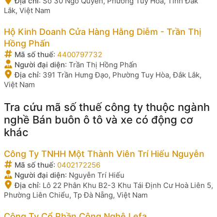
Địa chỉ
:
Số 30 Ngô Quyền, Phường Tuy Hòa, Tỉnh Đắk
Lắk, Việt Nam
Hộ Kinh Doanh Cửa Hàng Hằng Diễm - Trần Thị
Hồng Phấn
Mã số thuế
:
4400797732
Người đại diện
:
Trần Thị Hồng Phấn
Địa chỉ
:
391 Trần Hưng Đạo, Phường Tuy Hòa, Đắk Lắk,
Việt Nam
Tra cứu mã số thuế công ty thuộc ngành
nghề Bán buôn ô tô và xe có động cơ
khác
Công Ty TNHH Một Thành Viên Trí Hiếu Nguyễn
Mã số thuế
:
0402172256
Người đại diện
:
Nguyễn Trí Hiếu
Địa chỉ
:
Lô 22 Phân Khu B2-3 Khu Tái Định Cư Hoà Liên 5,
Phường Liên Chiểu, Tp Đà Nẵng, Việt Nam
Công Ty Cổ Phần Công Nghệ Lefa