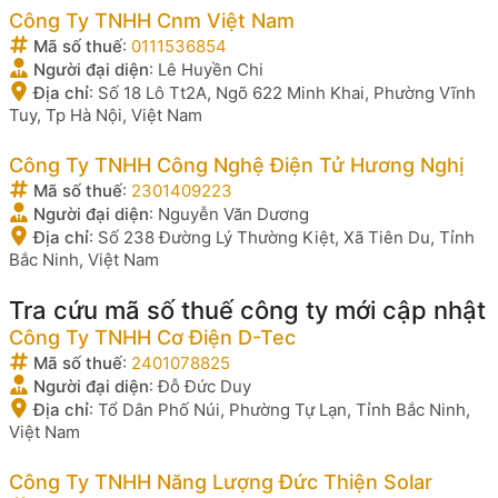
Công Ty TNHH Cnm Việt Nam
Mã số thuế
:
0111536854
Người đại diện
:
Lê Huyền Chi
Địa chỉ
:
Số 18 Lô Tt2A, Ngõ 622 Minh Khai, Phường Vĩnh
Tuy, Tp Hà Nội, Việt Nam
Công Ty TNHH Công Nghệ Điện Tử Hương Nghị
Mã số thuế
:
2301409223
Người đại diện
:
Nguyễn Văn Dương
Địa chỉ
:
Số 238 Đường Lý Thường Kiệt, Xã Tiên Du, Tỉnh
Bắc Ninh, Việt Nam
Tra cứu mã số thuế công ty mới cập nhật
Công Ty TNHH Cơ Điện D-Tec
Mã số thuế
:
2401078825
Người đại diện
:
Đỗ Đức Duy
Địa chỉ
:
Tổ Dân Phố Núi, Phường Tự Lạn, Tỉnh Bắc Ninh,
Việt Nam
Công Ty TNHH Năng Lượng Đức Thiện Solar