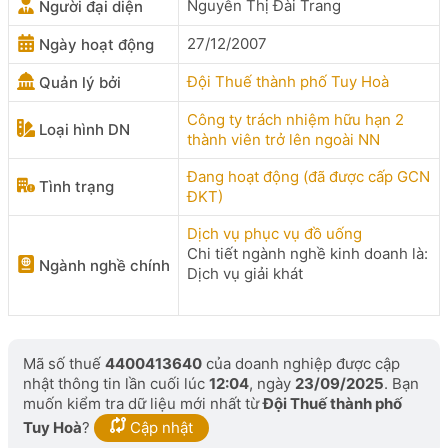
Nguyễn Thị Đài Trang
Người đại diện
27/12/2007
Ngày hoạt động
Đội Thuế thành phố Tuy Hoà
Quản lý bởi
Công ty trách nhiệm hữu hạn 2
Loại hình DN
thành viên trở lên ngoài NN
Đang hoạt động (đã được cấp GCN
Tình trạng
ĐKT)
Dịch vụ phục vụ đồ uống
Chi tiết ngành nghề kinh doanh là:
Ngành nghề chính
Dịch vụ giải khát
Mã số thuế
4400413640
của doanh nghiệp được cập
nhật thông tin lần cuối lúc
12:04
, ngày
23/09/2025
. Bạn
muốn kiểm tra dữ liệu mới nhất từ
Đội Thuế thành phố
Tuy Hoà
?
Cập nhật