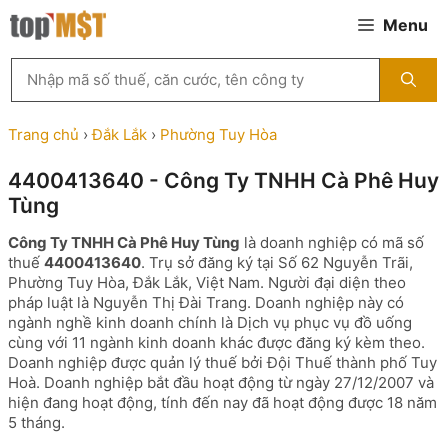
Chuyển
Menu
đến
nội
Tìm
dung
kiếm
MST
theo
Trang chủ
›
Đắk Lắk
›
Phường Tuy Hòa
tên
công
4400413640 - Công Ty TNHH Cà Phê Huy
ty,
Tùng
người
đại
Công Ty TNHH Cà Phê Huy Tùng
là doanh nghiệp có mã số
diện
thuế
4400413640
. Trụ sở đăng ký tại Số 62 Nguyễn Trãi,
hoặc
Phường Tuy Hòa, Đắk Lắk, Việt Nam. Người đại diện theo
mã
pháp luật là Nguyễn Thị Đài Trang. Doanh nghiệp này có
số
ngành nghề kinh doanh chính là Dịch vụ phục vụ đồ uống
thuế
cùng với 11 ngành kinh doanh khác được đăng ký kèm theo.
...
Doanh nghiệp được quản lý thuế bởi Đội Thuế thành phố Tuy
Hoà. Doanh nghiệp bắt đầu hoạt động từ ngày 27/12/2007 và
hiện đang hoạt động, tính đến nay đã hoạt động được 18 năm
5 tháng.