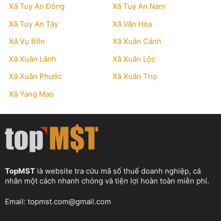
Xã Tuy An Đông
Xã Tuy An Nam
Xã Tuy An Tây
Xã Vân Hòa
Xã Vụ Bổn
Xã Xuân Cảnh
Xã Xuân Lãnh
Xã Xuân Lộc
Xã Xuân Phước
Xã Xuân Thọ
Xã Yang Mao
TopMST
là website tra cứu mã số thuế doanh nghiệp, cá
nhân một cách nhanh chóng và tiện lợi hoàn toàn miễn phí.
Email:
topmst.com@gmail.com