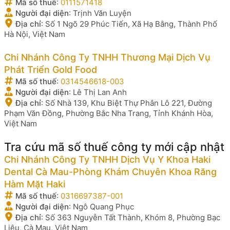
Mã số thuế
:
0111571418
Người đại diện
:
Trịnh Văn Luyện
Địa chỉ
:
Số 1 Ngõ 29 Phúc Tiến, Xã Hạ Bằng, Thành Phố
Hà Nội, Việt Nam
Chi Nhánh Công Ty TNHH Thương Mại Dịch Vụ
Phát Triển Gold Food
Mã số thuế
:
0314546618-003
Người đại diện
:
Lê Thị Lan Anh
Địa chỉ
:
Số Nhà 139, Khu Biệt Thự Phân Lô 221, Đường
Phạm Văn Đồng, Phường Bắc Nha Trang, Tỉnh Khánh Hòa,
Việt Nam
Tra cứu mã số thuế công ty mới cập nhật
Chi Nhánh Công Ty TNHH Dịch Vụ Y Khoa Haki
Dental Cà Mau-Phòng Khám Chuyên Khoa Răng
Hàm Mặt Haki
Mã số thuế
:
0316697387-001
Người đại diện
:
Ngô Quang Phục
Địa chỉ
:
Số 363 Nguyễn Tất Thành, Khóm 8, Phường Bạc
Liêu, Cà Mau, Việt Nam