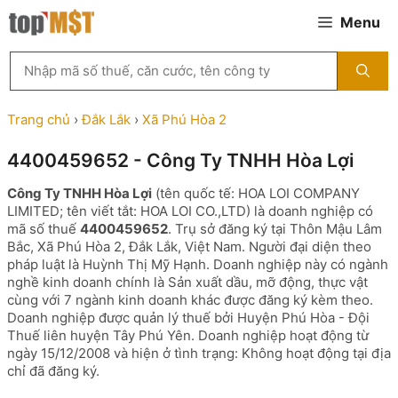
Chuyển
Menu
đến
nội
Tìm
dung
kiếm
MST
theo
Trang chủ
›
Đắk Lắk
›
Xã Phú Hòa 2
tên
công
4400459652 - Công Ty TNHH Hòa Lợi
ty,
người
Công Ty TNHH Hòa Lợi
(tên quốc tế: HOA LOI COMPANY
đại
LIMITED; tên viết tắt: HOA LOI CO.,LTD) là doanh nghiệp có
diện
mã số thuế
4400459652
. Trụ sở đăng ký tại Thôn Mậu Lâm
hoặc
Bắc, Xã Phú Hòa 2, Đắk Lắk, Việt Nam. Người đại diện theo
mã
pháp luật là Huỳnh Thị Mỹ Hạnh. Doanh nghiệp này có ngành
số
nghề kinh doanh chính là Sản xuất dầu, mỡ động, thực vật
thuế
cùng với 7 ngành kinh doanh khác được đăng ký kèm theo.
...
Doanh nghiệp được quản lý thuế bởi Huyện Phú Hòa - Đội
Thuế liên huyện Tây Phú Yên. Doanh nghiệp hoạt động từ
ngày 15/12/2008 và hiện ở tình trạng: Không hoạt động tại địa
chỉ đã đăng ký.