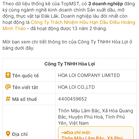
Theo dữ liệu thống kê của TopMST, có
3 doanh nghiệp
đăng
ký cùng ngành nghề kinh doanh chính Sản xuất dầu, mỡ
động, thực vật tại Đắk Lắk. Doanh nghiệp lâu đời nhất còn
hoạt động là
Công Ty Trách Nhiệm Hữu Hạn Dầu Điều Hoàng
Minh Thảo
- đã hoạt động được 13 năm 2 tháng.
Mời bạn xem chi tiết thông tin của Công Ty TNHH Hòa Lợi ở
bảng dưới đây.
Công Ty TNHH Hòa Lợi
HOA LOI COMPANY LIMITED
Tên quốc tế
HOA LOI CO.,LTD
Tên viết tắt
4400459652
Mã số thuế
Thôn Mậu Lâm Bắc, Xã Hòa Quang
Bắc, Huyện Phú Hoà, Tỉnh Phú
Yên, Việt Nam
Địa chỉ mới:
Địa chỉ
Thôn Mậu Lâm Bắc, Xã Phú