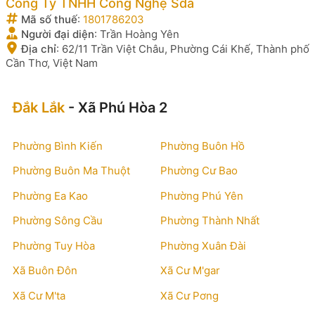
Công Ty TNHH Công Nghệ Sda
Mã số thuế
:
1801786203
Người đại diện
:
Trần Hoàng Yên
Địa chỉ
:
62/11 Trần Việt Châu, Phường Cái Khế, Thành phố
Cần Thơ, Việt Nam
Đắk Lắk
- Xã Phú Hòa 2
Phường Bình Kiến
Phường Buôn Hồ
Phường Buôn Ma Thuột
Phường Cư Bao
Phường Ea Kao
Phường Phú Yên
Phường Sông Cầu
Phường Thành Nhất
Phường Tuy Hòa
Phường Xuân Đài
Xã Buôn Đôn
Xã Cư M'gar
Xã Cư M'ta
Xã Cư Pơng