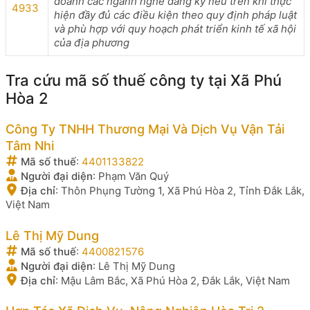
doanh các ngành nghề đăng ký nêu trên khi thực
4933
hiện đầy đủ các điều kiện theo quy định pháp luật
và phù hợp với quy hoạch phát triển kinh tế xã hội
của địa phương
Tra cứu mã số thuế công ty tại Xã Phú
Hòa 2
Công Ty TNHH Thương Mại Và Dịch Vụ Vận Tải
Tâm Nhi
Mã số thuế
:
4401133822
Người đại diện
:
Phạm Văn Quý
Địa chỉ
:
Thôn Phụng Tường 1, Xã Phú Hòa 2, Tỉnh Đắk Lắk,
Việt Nam
Lê Thị Mỹ Dung
Mã số thuế
:
4400821576
Người đại diện
:
Lê Thị Mỹ Dung
Địa chỉ
:
Mậu Lâm Bắc, Xã Phú Hòa 2, Đắk Lắk, Việt Nam