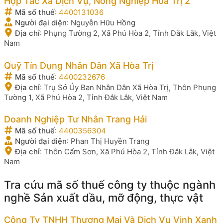
Hợp Tác Xã Dịch Vụ, Nông Nghiệp Hòa Trị 2
Mã số thuế
:
4400131036
Người đại diện
:
Nguyễn Hữu Hồng
Địa chỉ
:
Phụng Tường 2, Xã Phú Hòa 2, Tỉnh Đắk Lắk, Việt
Nam
Quỹ Tín Dụng Nhân Dân Xã Hòa Trị
Mã số thuế
:
4400232676
Địa chỉ
:
Trụ Sở Ủy Ban Nhân Dân Xã Hòa Trị, Thôn Phụng
Tường 1, Xã Phú Hòa 2, Tỉnh Đắk Lắk, Việt Nam
Doanh Nghiệp Tư Nhân Trang Hải
Mã số thuế
:
4400356304
Người đại diện
:
Phan Thị Huyền Trang
Địa chỉ
:
Thôn Cẩm Sơn, Xã Phú Hòa 2, Tỉnh Đắk Lắk, Việt
Nam
Tra cứu mã số thuế công ty thuộc ngành
nghề Sản xuất dầu, mỡ động, thực vật
Công Ty TNHH Thương Mại Và Dịch Vụ Vịnh Xanh