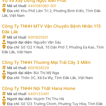
Vụ Và Xây Dựng Ngọc Bảo Phát
Mã số thuế
:
4401061060-001
Địa chỉ
:
Khu Phố Liên Trì 2, Phường Bình Kiến, Tỉnh Đắk
Lắk, Việt Nam
Công Ty TNHH MTV Vận Chuyển Bệnh Nhân 115
Đắk Lắk
Mã số thuế
:
6001825501
Người đại diện
:
Nguyễn Văn Sáu
Địa chỉ
:
Số 122 Y Nuê, Tổ Dân Phố 7, Phường Ea Kao, Tỉnh
Đắk Lắk, Việt Nam
Công Ty TNHH Thương Mại Trái Cây 3 Miền
Mã số thuế
:
6001838229
Người đại diện
:
Bùi Thị Mỹ Nga
Địa chỉ
:
Thôn 3C, Xã Ea Wy, Tỉnh Đắk Lắk, Việt Nam
Công Ty TNHH Nội Thất Hana Home
Mã số thuế
:
4401133491
Người đại diện
:
Huỳnh Thị Thu Hà
Địa chỉ
:
Số 123 Trường Chinh, Phường Tuy Hòa, Tỉnh Đắk