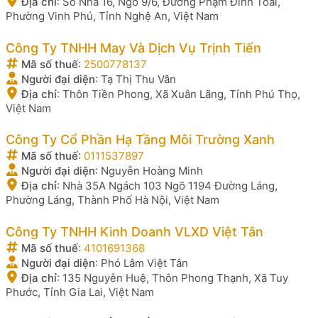
Địa chỉ
:
Số Nhà 16, Ngõ 9/6, Đường Phạm Đình Toái,
Phường Vinh Phú, Tỉnh Nghệ An, Việt Nam
Công Ty TNHH May Và Dịch Vụ Trịnh Tiến
Mã số thuế
:
2500778137
Người đại diện
:
Tạ Thị Thu Vân
Địa chỉ
:
Thôn Tiền Phong, Xã Xuân Lãng, Tỉnh Phú Thọ,
Việt Nam
Công Ty Cổ Phần Hạ Tầng Môi Trường Xanh
Mã số thuế
:
0111537897
Người đại diện
:
Nguyễn Hoàng Minh
Địa chỉ
:
Nhà 35A Ngách 103 Ngõ 1194 Đường Láng,
Phường Láng, Thành Phố Hà Nội, Việt Nam
Công Ty TNHH Kinh Doanh VLXD Việt Tân
Mã số thuế
:
4101691368
Người đại diện
:
Phó Lâm Việt Tân
Địa chỉ
:
135 Nguyễn Huệ, Thôn Phong Thạnh, Xã Tuy
Phước, Tỉnh Gia Lai, Việt Nam