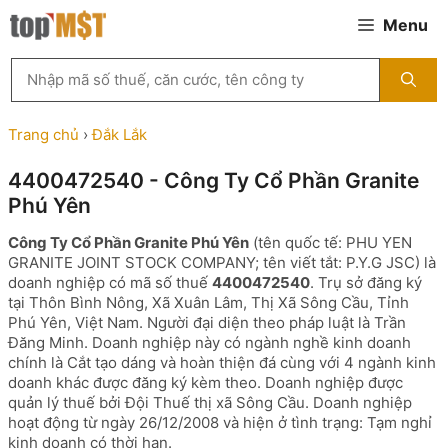
Chuyển
Menu
đến
nội
Tìm
dung
kiếm
MST
theo
Trang chủ
›
Đắk Lắk
tên
công
4400472540 - Công Ty Cổ Phần Granite
ty,
Phú Yên
người
đại
Công Ty Cổ Phần Granite Phú Yên
(tên quốc tế: PHU YEN
diện
GRANITE JOINT STOCK COMPANY; tên viết tắt: P.Y.G JSC) là
hoặc
doanh nghiệp có mã số thuế
4400472540
. Trụ sở đăng ký
mã
tại Thôn Bình Nông, Xã Xuân Lâm, Thị Xã Sông Cầu, Tỉnh
số
Phú Yên, Việt Nam. Người đại diện theo pháp luật là Trần
thuế
Đăng Minh. Doanh nghiệp này có ngành nghề kinh doanh
...
chính là Cắt tạo dáng và hoàn thiện đá cùng với 4 ngành kinh
doanh khác được đăng ký kèm theo. Doanh nghiệp được
quản lý thuế bởi Đội Thuế thị xã Sông Cầu. Doanh nghiệp
hoạt động từ ngày 26/12/2008 và hiện ở tình trạng: Tạm nghỉ
kinh doanh có thời hạn.