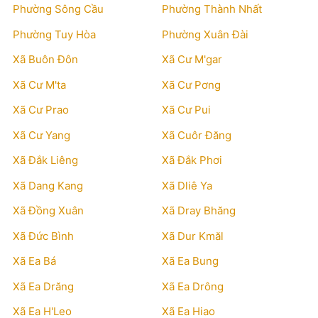
Phường Sông Cầu
Phường Thành Nhất
Phường Tuy Hòa
Phường Xuân Đài
Xã Buôn Đôn
Xã Cư M'gar
Xã Cư M'ta
Xã Cư Pơng
Xã Cư Prao
Xã Cư Pui
Xã Cư Yang
Xã Cuôr Đăng
Xã Đắk Liêng
Xã Đắk Phơi
Xã Dang Kang
Xã Dliê Ya
Xã Đồng Xuân
Xã Dray Bhăng
Xã Đức Bình
Xã Dur Kmăl
Xã Ea Bá
Xã Ea Bung
Xã Ea Drăng
Xã Ea Drông
Xã Ea H'Leo
Xã Ea Hiao