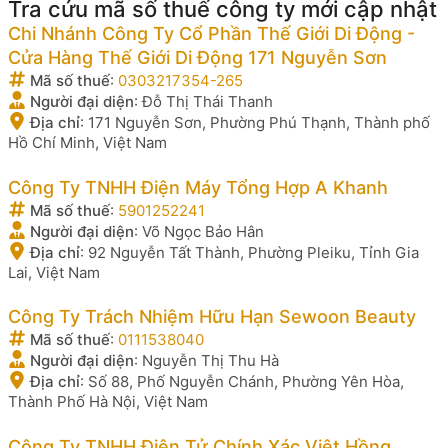
Tra cứu mã số thuế công ty mới cập nhật
Chi Nhánh Công Ty Cổ Phần Thế Giới Di Động -
Cửa Hàng Thế Giới Di Động 171 Nguyễn Sơn
Mã số thuế
:
0303217354-265
Người đại diện
:
Đỗ Thị Thái Thanh
Địa chỉ
:
171 Nguyễn Sơn, Phường Phú Thạnh, Thành phố
Hồ Chí Minh, Việt Nam
Công Ty TNHH Điện Máy Tổng Hợp A Khanh
Mã số thuế
:
5901252241
Người đại diện
:
Võ Ngọc Bảo Hân
Địa chỉ
:
92 Nguyễn Tất Thành, Phường Pleiku, Tỉnh Gia
Lai, Việt Nam
Công Ty Trách Nhiệm Hữu Hạn Sewoon Beauty
Mã số thuế
:
0111538040
Người đại diện
:
Nguyễn Thị Thu Hà
Địa chỉ
:
Số 88, Phố Nguyễn Chánh, Phường Yên Hòa,
Thành Phố Hà Nội, Việt Nam
Công Ty TNHH Điện Tử Chính Xác Việt Hồng