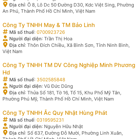
Địa chỉ
:
Ô 8, Lô Dc 50 Đường D30, Kdc Việt Sing, Phường
An Phú, Thành Phố Hồ Chí Minh, Việt Nam
Công Ty TNHH May & TM Bảo Linh
Mã số thuế
:
0700923726
Người đại diện
:
Trần Thị Hoa
Địa chỉ
:
Thôn Đích Chiều, Xã Bình Sơn, Tỉnh Ninh Bình,
Việt Nam
Công Ty TNHH TM DV Công Nghiệp Minh Phương
Hd
Mã số thuế
:
3502585848
Người đại diện
:
Vũ Đức Dũng
Địa chỉ
:
Thửa Số 181, Tờ 16, Tổ 15, Khu Phố Mỹ Tân,
Phường Phú Mỹ, Thành Phố Hồ Chí Minh, Việt Nam
Công Ty TNHH Ắc Quy Nhật Hùng Phát
Mã số thuế
:
0319595231
Người đại diện
:
Nguyễn Hữu Nhật
Địa chỉ
:
Số 637, Đường Đỗ Mười, Phường Linh Xuân,