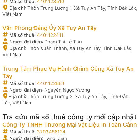
Mã số thuế
:
4401123510
Địa chỉ
:
Thôn Trung Lương 1, Xã Tuy An Tây, Tỉnh Đắk Lắk,
Việt Nam
Văn Phòng Đảng Ủy Xã Tuy An Tây
Mã số thuế
:
4401122411
Người đại diện
:
Phạm Thị Lệ Thu
Địa chỉ
:
Thôn Xuân Thành, Xã Tuy An Tây, Tỉnh Đắk Lắk,
Việt Nam
Trung Tâm Phục Vụ Hành Chính Công Xã Tuy An
Tây
Mã số thuế
:
4401122884
Người đại diện
:
Nguyễn Ngọc Vương
Địa chỉ
:
Thôn Trung Lương 2, Xã Tuy An Tây, Tỉnh Đắk
Lắk, Việt Nam
Tra cứu mã số thuế công ty mới cập nhật
Công Ty TNHH Thương Mại Vật Liệu In Toàn Cảnh
Mã số thuế
:
3703486124
Người đại diện
:
Tang, Zian