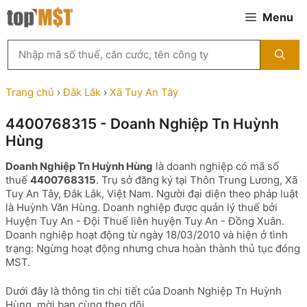
Chuyển
Menu
đến
nội
Tìm
dung
kiếm
MST
theo
Trang chủ
›
Đắk Lắk
›
Xã Tuy An Tây
tên
công
4400768315 - Doanh Nghiệp Tn Huỳnh
ty,
Hùng
người
đại
Doanh Nghiệp Tn Huỳnh Hùng
là doanh nghiệp có mã số
diện
thuế
4400768315
. Trụ sở đăng ký tại Thôn Trung Lương, Xã
hoặc
Tuy An Tây, Đắk Lắk, Việt Nam. Người đại diện theo pháp luật
mã
là Huỳnh Văn Hùng. Doanh nghiệp được quản lý thuế bởi
số
Huyện Tuy An - Đội Thuế liên huyện Tuy An - Đồng Xuân.
thuế
Doanh nghiệp hoạt động từ ngày 18/03/2010 và hiện ở tình
...
trạng: Ngừng hoạt động nhưng chưa hoàn thành thủ tục đóng
MST.
Dưới đây là thông tin chi tiết của Doanh Nghiệp Tn Huỳnh
Hùng, mời bạn cùng theo dõi.