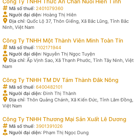
Công Ty TNHH Thức Ăn Chăn Nuôi Hiền Tĩnh
Mã số thuế
:
2401079360
Người đại diện
:
Hoàng Thị Hiên
Địa chỉ
:
Quốc Lộ 37, Thôn Giếng, Xã Bắc Lũng, Tỉnh Bắc
Ninh, Việt Nam
Công Ty TNHH Một Thành Viên Minh Toàn Tín
Mã số thuế
:
1102171944
Người đại diện
:
Nguyễn Thị Ngọc Tuyện
Địa chỉ
:
Ấp Vịnh Sao, Xã Thạnh Phước, Tỉnh Tây Ninh, Việt
Nam
Công Ty TNHH TM DV Tám Thành Đắk Nông
Mã số thuế
:
6400482101
Người đại diện
:
Đinh Thị Thành
Địa chỉ
:
Thôn Quảng Chánh, Xã Kiến Đức, Tỉnh Lâm Đồng,
Việt Nam
Công Ty TNHH Thương Mại Sản Xuất Lê Dương
Mã số thuế
:
3901391026
Người đại diện
:
Phạm Thị Ngọc Dung