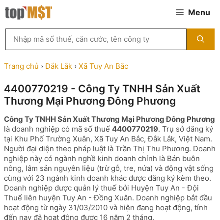
Chuyển
Menu
đến
nội
Tìm
dung
kiếm
MST
theo
Trang chủ
›
Đắk Lắk
›
Xã Tuy An Bắc
tên
công
4400770219 - Công Ty TNHH Sản Xuất
ty,
Thương Mại Phương Đông Phương
người
đại
Công Ty TNHH Sản Xuất Thương Mại Phương Đông Phương
diện
là doanh nghiệp có mã số thuế
4400770219
. Trụ sở đăng ký
hoặc
tại Khu Phố Trường Xuân, Xã Tuy An Bắc, Đắk Lắk, Việt Nam.
mã
Người đại diện theo pháp luật là Trần Thị Thu Phương. Doanh
số
nghiệp này có ngành nghề kinh doanh chính là Bán buôn
thuế
nông, lâm sản nguyên liệu (trừ gỗ, tre, nứa) và động vật sống
...
cùng với 23 ngành kinh doanh khác được đăng ký kèm theo.
Doanh nghiệp được quản lý thuế bởi Huyện Tuy An - Đội
Thuế liên huyện Tuy An - Đồng Xuân. Doanh nghiệp bắt đầu
hoạt động từ ngày 31/03/2010 và hiện đang hoạt động, tính
đến nay đã hoạt động được 16 năm 2 tháng.