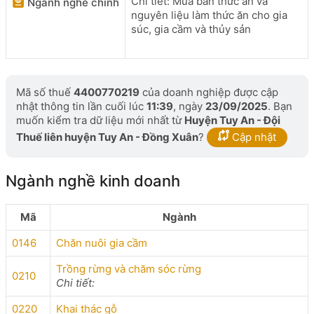
Chi tiết: Mua bán thức ăn và
Ngành nghề chính
nguyên liệu làm thức ăn cho gia
súc, gia cầm và thủy sản
Mã số thuế
4400770219
của doanh nghiệp được cập
nhật thông tin lần cuối lúc
11:39
, ngày
23/09/2025
. Bạn
muốn kiểm tra dữ liệu mới nhất từ
Huyện Tuy An - Đội
Thuế liên huyện Tuy An - Đồng Xuân
?
Cập nhật
Ngành nghề kinh doanh
Mã
Ngành
0146
Chăn nuôi gia cầm
Trồng rừng và chăm sóc rừng
0210
Chi tiết:
0220
Khai thác gỗ