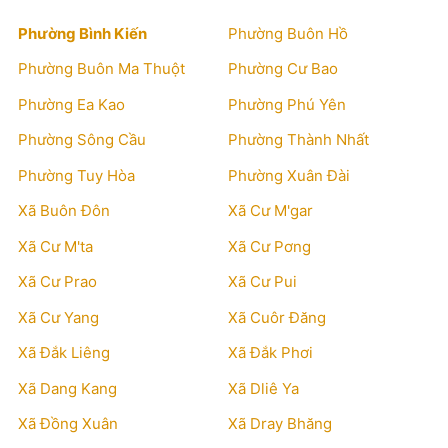
Phường Bình Kiến
Phường Buôn Hồ
Phường Buôn Ma Thuột
Phường Cư Bao
Phường Ea Kao
Phường Phú Yên
Phường Sông Cầu
Phường Thành Nhất
Phường Tuy Hòa
Phường Xuân Đài
Xã Buôn Đôn
Xã Cư M'gar
Xã Cư M'ta
Xã Cư Pơng
Xã Cư Prao
Xã Cư Pui
Xã Cư Yang
Xã Cuôr Đăng
Xã Đắk Liêng
Xã Đắk Phơi
Xã Dang Kang
Xã Dliê Ya
Xã Đồng Xuân
Xã Dray Bhăng