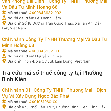
Văn Phòng Đại Diện - Công Ty TNHH Thương Mại
Và Đầu Tư Minh Hoàng 68
Mã số thuế
:
4400843932-002
Người đại diện
:
Lê Thanh Liêm
Địa chỉ
:
Số 18 Đường Trần Quốc Thảo, Xã Tân An, Đắk
Lắk, Việt Nam
Chi Nhánh Công Ty TNHH Thương Mại Và Đầu Tư
Minh Hoàng 68
Mã số thuế
:
4400843932-001
Người đại diện
:
Nguyễn Thị Mai
Địa chỉ
:
Thôn 4, Xã Cư Jút, Lâm Đồng, Việt Nam
Tra cứu mã số thuế công ty tại Phường
Bình Kiến
Chi Nhánh 01- Công Ty TNHH Thương Mại - Dịch
Vụ Và Xây Dựng Ngọc Bảo Phát
Mã số thuế
:
4401061060-001
Địa chỉ
:
Khu Phố Liên Trì 2, Phường Bình Kiến, Tỉnh Đắk