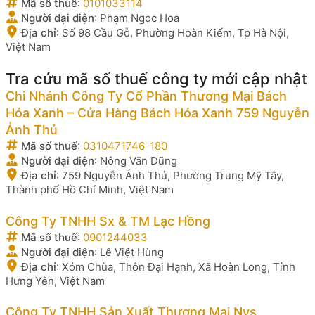
Mã số thuế
:
0101033114
Người đại diện
:
Phạm Ngọc Hoa
Địa chỉ
:
Số 98 Cầu Gỗ, Phường Hoàn Kiếm, Tp Hà Nội,
Việt Nam
Tra cứu mã số thuế công ty mới cập nhật
Chi Nhánh Công Ty Cổ Phần Thương Mại Bách
Hóa Xanh – Cửa Hàng Bách Hóa Xanh 759 Nguyễn
Ảnh Thủ
Mã số thuế
:
0310471746-180
Người đại diện
:
Nông Văn Dũng
Địa chỉ
:
759 Nguyễn Ảnh Thủ, Phường Trung Mỹ Tây,
Thành phố Hồ Chí Minh, Việt Nam
Công Ty TNHH Sx & TM Lạc Hồng
Mã số thuế
:
0901244033
Người đại diện
:
Lê Việt Hùng
Địa chỉ
:
Xóm Chùa, Thôn Đại Hạnh, Xã Hoàn Long, Tỉnh
Hưng Yên, Việt Nam
Công Ty TNHH Sản Xuất Thương Mại Nys