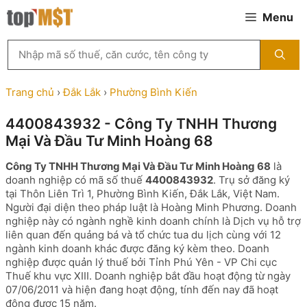
Chuyển
Menu
đến
nội
Tìm
dung
kiếm
MST
theo
Trang chủ
›
Đắk Lắk
›
Phường Bình Kiến
tên
công
4400843932 - Công Ty TNHH Thương
ty,
Mại Và Đầu Tư Minh Hoàng 68
người
đại
Công Ty TNHH Thương Mại Và Đầu Tư Minh Hoàng 68
là
diện
doanh nghiệp có mã số thuế
4400843932
. Trụ sở đăng ký
hoặc
tại Thôn Liên Trì 1, Phường Bình Kiến, Đắk Lắk, Việt Nam.
mã
Người đại diện theo pháp luật là Hoàng Minh Phương. Doanh
số
nghiệp này có ngành nghề kinh doanh chính là Dịch vụ hỗ trợ
thuế
liên quan đến quảng bá và tổ chức tua du lịch cùng với 12
...
ngành kinh doanh khác được đăng ký kèm theo. Doanh
nghiệp được quản lý thuế bởi Tỉnh Phú Yên - VP Chi cục
Thuế khu vực XIII. Doanh nghiệp bắt đầu hoạt động từ ngày
07/06/2011 và hiện đang hoạt động, tính đến nay đã hoạt
động được 15 năm.