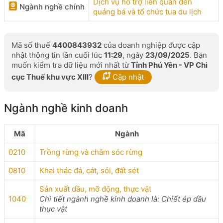
Dịch vụ hỗ trợ liên quan đến
Ngành nghề chính
quảng bá và tổ chức tua du lịch
Mã số thuế
4400843932
của doanh nghiệp được cập
nhật thông tin lần cuối lúc
11:29
, ngày
23/09/2025
. Bạn
muốn kiểm tra dữ liệu mới nhất từ
Tỉnh Phú Yên - VP Chi
cục Thuế khu vực XIII
?
Cập nhật
Ngành nghề kinh doanh
Mã
Ngành
0210
Trồng rừng và chăm sóc rừng
0810
Khai thác đá, cát, sỏi, đất sét
Sản xuất dầu, mỡ động, thực vật
1040
Chi tiết ngành nghề kinh doanh là: Chiết ép dầu
thực vật