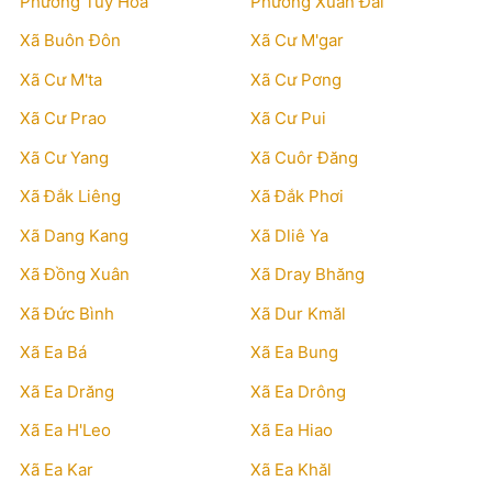
Phường Tuy Hòa
Phường Xuân Đài
Xã Buôn Đôn
Xã Cư M'gar
Xã Cư M'ta
Xã Cư Pơng
Xã Cư Prao
Xã Cư Pui
Xã Cư Yang
Xã Cuôr Đăng
Xã Đắk Liêng
Xã Đắk Phơi
Xã Dang Kang
Xã Dliê Ya
Xã Đồng Xuân
Xã Dray Bhăng
Xã Đức Bình
Xã Dur Kmăl
Xã Ea Bá
Xã Ea Bung
Xã Ea Drăng
Xã Ea Drông
Xã Ea H'Leo
Xã Ea Hiao
Xã Ea Kar
Xã Ea Khăl