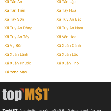
Xã Tân An
Xã Tân Lập
Xã Tân Tiến
Xã Tây Hòa
Xã Tây Sơn
Xã Tuy An Bắc
Xã Tuy An Đông
Xã Tuy An Nam
Xã Tuy An Tây
Xã Vân Hòa
Xã Vụ Bổn
Xã Xuân Cảnh
Xã Xuân Lãnh
Xã Xuân Lộc
Xã Xuân Phước
Xã Xuân Thọ
Xã Yang Mao
TopMST
là website tra cứu mã số thuế doanh nghiệp, cá