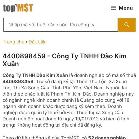
Chuyển
Menu
đến
nội
Tìm
dung
kiếm
MST
theo
Trang chủ
›
Đắk Lắk
tên
công
4400898459 - Công Ty TNHH Đào Kim
ty,
Xuân
người
đại
Công Ty TNHH Đào Kim Xuân
là doanh nghiệp có mã số thuế
diện
4400898459
. Trụ sở đăng ký tại Thôn Thọ Lộc, Xã Xuân
hoặc
Lộc, Thị Xã Sông Cầu, Tỉnh Phú Yên, Việt Nam. Người đại
mã
diện theo pháp luật là Phạm Thị Kim Đào. Doanh nghiệp này
số
có ngành nghề kinh doanh chính là Quảng cáo cùng với 18
thuế
ngành kinh doanh khác được đăng ký kèm theo. Doanh
...
nghiệp được quản lý thuế bởi Đội Thuế thị xã Sông Cầu.
Doanh nghiệp hoạt động từ ngày 19/01/2012 và hiện ở tình
trạng: Không hoạt động tại địa chỉ đã đăng ký.
Theo dữ liệu thống kê của TopMST, có
52 doanh nghiệp