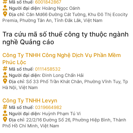
Mã số thuế
:
6001842867
Người đại diện
:
Hoàng Ngọc Oánh
Địa chỉ
:
Căn Md66 Đường Cát Tường, Khu Đô Thị Ecocity
Premia, Phường Tân An, Tỉnh Đắk Lắk, Việt Nam
Tra cứu mã số thuế công ty thuộc ngành
nghề Quảng cáo
Công Ty TNHH Công Nghệ Dịch Vụ Phần Mềm
Phúc Lộc
Mã số thuế
:
0111458532
Người đại diện
:
Đinh Long Chấn Hải
Địa chỉ
:
Số 33 Phố Trần Khát Chân, Phường Vĩnh Tuy, Tp
Hà Nội, Việt Nam
Công Ty TNHH Levyn
Mã số thuế
:
0319664982
Người đại diện
:
Huỳnh Phạm Tú Vi
Địa chỉ
:
22/2/16 Đường Số 26, Phường Hiệp Bình, Thành
Phố Hồ Chí Minh, Việt Nam