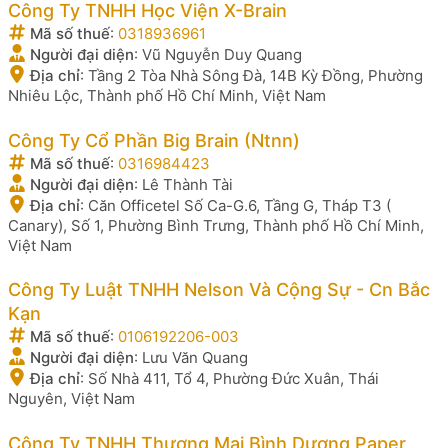
Công Ty TNHH Học Viện X-Brain
Mã số thuế
:
0318936961
Người đại diện
:
Vũ Nguyễn Duy Quang
Địa chỉ
:
Tầng 2 Tòa Nhà Sông Đà, 14B Kỳ Đồng, Phường
Nhiêu Lộc, Thành phố Hồ Chí Minh, Việt Nam
Công Ty Cổ Phần Big Brain (Ntnn)
Mã số thuế
:
0316984423
Người đại diện
:
Lê Thành Tài
Địa chỉ
:
Căn Officetel Số Ca-G.6, Tầng G, Tháp T3 (
Canary), Số 1, Phường Bình Trưng, Thành phố Hồ Chí Minh,
Việt Nam
Công Ty Luật TNHH Nelson Và Cộng Sự - Cn Bắc
Kạn
Mã số thuế
:
0106192206-003
Người đại diện
:
Lưu Văn Quang
Địa chỉ
:
Số Nhà 411, Tổ 4, Phường Đức Xuân, Thái
Nguyên, Việt Nam
Công Ty TNHH Thương Mại Bình Dương Paper