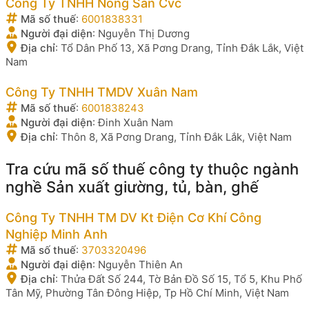
Công Ty TNHH Nông Sản Cvc
Mã số thuế
:
6001838331
Người đại diện
:
Nguyễn Thị Dương
Địa chỉ
:
Tổ Dân Phố 13, Xã Pơng Drang, Tỉnh Đắk Lắk, Việt
Nam
Công Ty TNHH TMDV Xuân Nam
Mã số thuế
:
6001838243
Người đại diện
:
Đinh Xuân Nam
Địa chỉ
:
Thôn 8, Xã Pơng Drang, Tỉnh Đắk Lắk, Việt Nam
Tra cứu mã số thuế công ty thuộc ngành
nghề Sản xuất giường, tủ, bàn, ghế
Công Ty TNHH TM DV Kt Điện Cơ Khí Công
Nghiệp Minh Anh
Mã số thuế
:
3703320496
Người đại diện
:
Nguyễn Thiên An
Địa chỉ
:
Thửa Đất Số 244, Tờ Bản Đồ Số 15, Tổ 5, Khu Phố
Tân Mỹ, Phường Tân Đông Hiệp, Tp Hồ Chí Minh, Việt Nam