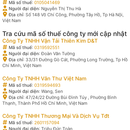
Mã số thuế
:
0105041469
Người đại diện
:
Nguyễn Thị Thu Hà
Địa chỉ
:
Số 148 Võ Chí Công, Phường Tây Hồ, Tp Hà Nội,
Việt Nam
Tra cứu mã số thuế công ty mới cập nhật
Công Ty TNHH Vận Tải Thiên Kim D&T
Mã số thuế
:
0319592551
Người đại diện
:
Đoàn Văn Tường
Địa chỉ
:
33/31 Đường Gò Cát, Phường Long Trường, Tp Hồ
Chí Minh, Việt Nam
Công Ty TNHH Vân Thư Việt Nam
Mã số thuế
:
0319594693
Người đại diện
:
Wang, Sen
Địa chỉ
:
47/24/22 Đường Bùi Đình Túy , Phường Bình
Thạnh, Thành Phố Hồ Chí Minh, Việt Nam
Công Ty TNHH Thương Mại Và Dịch Vụ Tđt
Mã số thuế
:
2601157094
Người đại diện
:
Triệu Đức Toàn