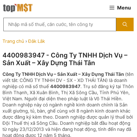
Chuyển
Menu
đến
nội
Tìm
dung
kiếm
MST
theo
Trang chủ
›
Đắk Lắk
tên
công
4400983947 - Công Ty TNHH Dịch Vụ –
ty,
Sản Xuất – Xây Dựng Thái Tân
người
đại
Công Ty TNHH Dịch Vụ – Sản Xuất – Xây Dựng Thái Tân
(tên
diện
viết tắt: CÔNG TY TNHH DV - SX - XD THÁI TÂN) là doanh
hoặc
nghiệp có mã số thuế
4400983947
. Trụ sở đăng ký tại Thôn
mã
Bình Thạnh, Xã Xuân Bình, Thị Xã Sông Cầu, Tỉnh Phú Yên,
số
Việt Nam. Người đại diện theo pháp luật là Võ Thái Hiền.
thuế
Doanh nghiệp này có ngành nghề kinh doanh chính là Sản
...
xuất giường, tủ, bàn, ghế cùng với 8 ngành kinh doanh khác
được đăng ký kèm theo. Doanh nghiệp được quản lý thuế bởi
Đội Thuế thị xã Sông Cầu. Doanh nghiệp bắt đầu hoạt động
từ ngày 23/12/2013 và hiện đang hoạt động, tính đến nay đã
hoạt động được 12 năm 5 tháng.