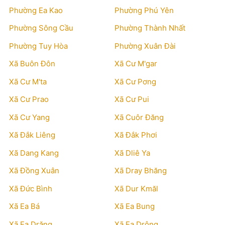
Phường Ea Kao
Phường Phú Yên
Phường Sông Cầu
Phường Thành Nhất
Phường Tuy Hòa
Phường Xuân Đài
Xã Buôn Đôn
Xã Cư M'gar
Xã Cư M'ta
Xã Cư Pơng
Xã Cư Prao
Xã Cư Pui
Xã Cư Yang
Xã Cuôr Đăng
Xã Đắk Liêng
Xã Đắk Phơi
Xã Dang Kang
Xã Dliê Ya
Xã Đồng Xuân
Xã Dray Bhăng
Xã Đức Bình
Xã Dur Kmăl
Xã Ea Bá
Xã Ea Bung
Xã Ea Drăng
Xã Ea Drông