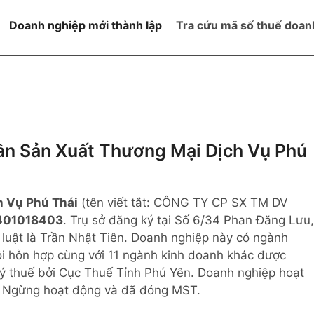
Doanh nghiệp mới thành lập
Tra cứu mã số thuế doan
goài NN
Đang hoạt động
h
Ngừng hoạt động và đã đóng
MST
ệm hữu hạn 1
NN
Ngừng hoạt động nhưng chưa
n Sản Xuất Thương Mại Dịch Vụ Phú
hoàn thành thủ tục đóng MST
ệm hữu hạn 2
 ngoài NN
Không hoạt động tại địa chỉ đã
đăng ký
h Vụ Phú Thái
(tên viết tắt: CÔNG TY CP SX TM DV
ệm hữu hạn
401018403
. Trụ sở đăng ký tại Số 6/34 Phan Đăng Lưu,
 luật là Trần Nhật Tiên. Doanh nghiệp này có ngành
% vốn đầu tư
uôi hỗn hợp cùng với 11 ngành kinh doanh khác được
ý thuế bởi Cục Thuế Tỉnh Phú Yên. Doanh nghiệp hoạt
thể
g: Ngừng hoạt động và đã đóng MST.