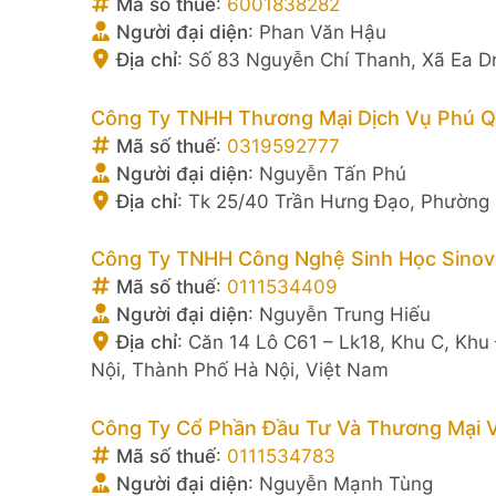
Mã số thuế
:
6001838282
Người đại diện
:
Phan Văn Hậu
Địa chỉ
:
Số 83 Nguyễn Chí Thanh, Xã Ea Dr
Công Ty TNHH Thương Mại Dịch Vụ Phú Q
Mã số thuế
:
0319592777
Người đại diện
:
Nguyễn Tấn Phú
Địa chỉ
:
Tk 25/40 Trần Hưng Đạo, Phường 
Công Ty TNHH Công Nghệ Sinh Học Sinov
Mã số thuế
:
0111534409
Người đại diện
:
Nguyễn Trung Hiếu
Địa chỉ
:
Căn 14 Lô C61 – Lk18, Khu C, Kh
Nội, Thành Phố Hà Nội, Việt Nam
Công Ty Cổ Phần Đầu Tư Và Thương Mại 
Mã số thuế
:
0111534783
Người đại diện
:
Nguyễn Mạnh Tùng