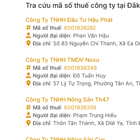
Tra cứu mã số thuế công ty tại Đắk
Công Ty TNHH Đầu Tư Hậu Phát
Mã số thuế
:
6001838282
Người đại diện
:
Phan Văn Hậu
Địa chỉ
:
Số 83 Nguyễn Chí Thanh, Xã Ea Dr
Công Ty TNHH TMDV Noxu
Mã số thuế
:
6001838349
Người đại diện
:
Đỗ Tuấn Huy
Địa chỉ
:
57 Lý Tự Trọng, Phường Tân An, T
Công Ty TNHH Nông Sản Th47
Mã số thuế
:
6001838356
Người đại diện
:
Phạm Trung Hiếu
Địa chỉ
:
Thôn Tân Thành, Xã Dliê Ya, Tỉnh
Công Ty TNHH Nông Sản Cvc