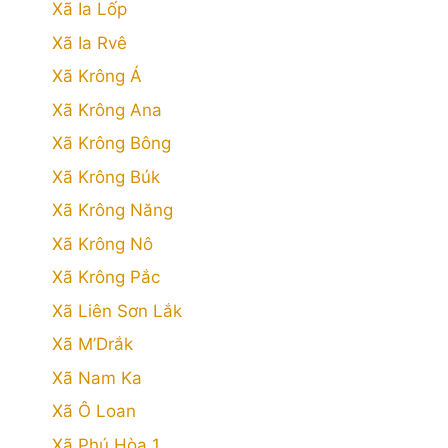
Xã Ia Lốp
Xã Ia Rvê
Xã Krông Á
Xã Krông Ana
Xã Krông Bông
Xã Krông Búk
Xã Krông Năng
Xã Krông Nô
Xã Krông Pắc
Xã Liên Sơn Lắk
Xã M’Drắk
Xã Nam Ka
Xã Ô Loan
Xã Phú Hòa 1