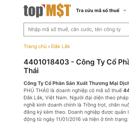
Chuyển
Tra cứu mã số thuế
đến
nội
dung
Tìm
kiếm
Thành phố Hồ Chí Minh
Công ty cổ phần n
MST
Thành phố Hà Nội
Công ty hợp doan
Trang chủ
›
Đắk Lắk
theo
tên
Đồng Nai
Công ty trách nhi
thành viên ngoài 
4401018403 - Công Ty Cổ Phầ
công
Thành phố Đà Nẵng
Thái
ty,
Công ty trách nhi
thành viên trở lên
người
Thành phố Hải Phòng
Công Ty Cổ Phần Sản Xuất Thương Mại Dịc
đại
Công ty trách nhi
Thanh Hóa
PHÚ THÁI) là doanh nghiệp có mã số thuế
4
diện
ngoài NN
Đắk Lắk, Việt Nam. Người đại diện theo pháp
Bắc Ninh
hoặc
Doanh nghiệp 100
nghề kinh doanh chính là Trồng trọt, chăn n
mã
nước ngoài
Nghệ An
đăng ký kèm theo. Doanh nghiệp được quản l
số
Hộ kinh doanh cá 
động từ ngày 11/01/2016 và hiện ở tình trạn
thuế
...
Nhà nước