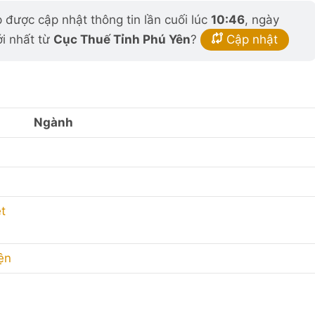
được cập nhật thông tin lần cuối lúc
10:46
, ngày
ới nhất từ
Cục Thuế Tỉnh Phú Yên
?
Cập nhật
Ngành
t
ện