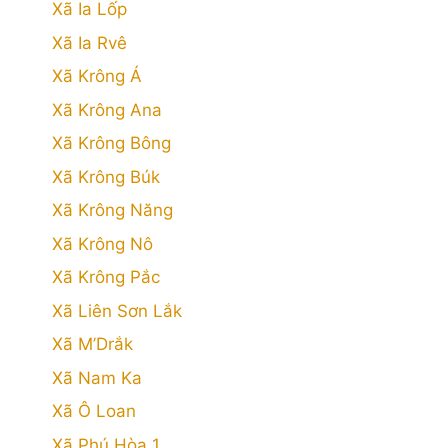
Xã Ia Lốp
Xã Ia Rvê
Xã Krông Á
Xã Krông Ana
Xã Krông Bông
Xã Krông Búk
Xã Krông Năng
Xã Krông Nô
Xã Krông Pắc
Xã Liên Sơn Lắk
Xã M’Drắk
Xã Nam Ka
Xã Ô Loan
Xã Phú Hòa 1