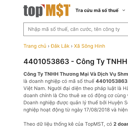
Chuyển
Tra cứu mã số thuế
đến
nội
dung
Tìm
kiếm
Thành phố Hồ Chí Minh
Công ty cổ phần n
MST
Thành phố Hà Nội
Công ty hợp doan
Trang chủ
›
Đắk Lắk
›
Xã Sông Hinh
theo
tên
Đồng Nai
Công ty trách nhi
thành viên ngoài 
4401053863 - Công Ty TNHH 
công
Thành phố Đà Nẵng
ty,
Công ty trách nhi
Công Ty TNHH Thương Mại Và Dịch Vụ Sh
thành viên trở lên
người
Thành phố Hải Phòng
là doanh nghiệp có mã số thuế
4401053863
đại
Công ty trách nhi
Thanh Hóa
Việt Nam. Người đại diện theo pháp luật là 
diện
ngoài NN
doanh chính là Cho thuê xe có động cơ cùng
Bắc Ninh
hoặc
Doanh nghiệp 100
Doanh nghiệp được quản lý thuế bởi Huyện S
mã
nước ngoài
Nghệ An
nghiệp hoạt động từ ngày 17/08/2018 và hiện 
số
Hộ kinh doanh cá 
thuế
Theo dữ liệu thống kê của TopMST, có
2 doa
...
Nhà nước