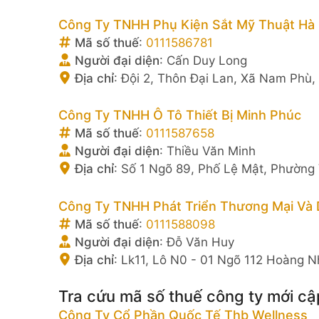
Công Ty TNHH Phụ Kiện Sắt Mỹ Thuật Hà 
Mã số thuế
:
0111586781
Người đại diện
:
Cấn Duy Long
Địa chỉ
:
Đội 2, Thôn Đại Lan, Xã Nam Phù,
Công Ty TNHH Ô Tô Thiết Bị Minh Phúc
Mã số thuế
:
0111587658
Người đại diện
:
Thiều Văn Minh
Địa chỉ
:
Số 1 Ngõ 89, Phố Lệ Mật, Phường
Công Ty TNHH Phát Triển Thương Mại Và 
Mã số thuế
:
0111588098
Người đại diện
:
Đỗ Văn Huy
Địa chỉ
:
Lk11, Lô N0 - 01 Ngõ 112 Hoàng N
Tra cứu mã số thuế công ty mới cậ
Công Ty Cổ Phần Quốc Tế Thb Wellness