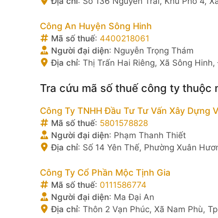
Địa chỉ
:
Số 136 Nguyễn Trãi, Khu Phố 4, X
Công An Huyện Sông Hinh
Mã số thuế
:
4400218061
Người đại diện
:
Nguyễn Trọng Thám
Địa chỉ
:
Thị Trấn Hai Riêng, Xã Sông Hinh,
Tra cứu mã số thuế công ty thuộc
Công Ty TNHH Đầu Tư Tư Vấn Xây Dựng 
Mã số thuế
:
5801578828
Người đại diện
:
Phạm Thanh Thiết
Địa chỉ
:
Số 14 Yên Thế, Phường Xuân Hươn
Công Ty Cổ Phần Mộc Tịnh Gia
Mã số thuế
:
0111586774
Người đại diện
:
Ma Đại An
Địa chỉ
:
Thôn 2 Vạn Phúc, Xã Nam Phù, Tp