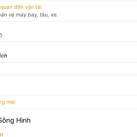
 quan đến vận tải
bán vé máy bay, tàu, xe.
ồ
ịch
ơng mại
 Sông Hinh
ên