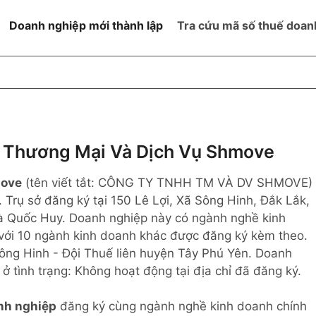
Doanh nghiệp mới thành lập
Tra cứu mã số thuế doan
goài NN
Đang hoạt động
h
Ngừng hoạt động và đã đóng
MST
ệm hữu hạn 1
NN
Ngừng hoạt động nhưng chưa
Thương Mại Và Dịch Vụ Shmove
hoàn thành thủ tục đóng MST
ệm hữu hạn 2
move
(tên viết tắt: CÔNG TY TNHH TM VÀ DV SHMOVE)
 ngoài NN
Không hoạt động tại địa chỉ đã
đăng ký
. Trụ sở đăng ký tại 150 Lê Lợi, Xã Sông Hinh, Đắk Lắk,
ệm hữu hạn
Hà Quốc Huy. Doanh nghiệp này có ngành nghề kinh
 với 10 ngành kinh doanh khác được đăng ký kèm theo.
% vốn đầu tư
ông Hinh - Đội Thuế liên huyện Tây Phú Yên. Doanh
ở tình trạng: Không hoạt động tại địa chỉ đã đăng ký.
thể
nh nghiệp
đăng ký cùng ngành nghề kinh doanh chính