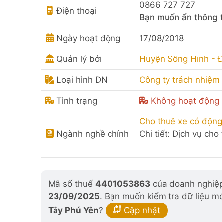
0866 727 727
Điện thoại
Bạn muốn ẩn thông t
Ngày hoạt động
17/08/2018
Quản lý bởi
Huyện Sông Hinh - Đ
Loại hình DN
Công ty trách nhiệm
Tình trạng
Không hoạt động t
Cho thuê xe có động
Ngành nghề chính
Chi tiết: Dịch vụ cho
Mã số thuế
4401053863
của doanh nghiệp 
23/09/2025
. Bạn muốn kiểm tra dữ liệu m
Tây Phú Yên
?
Cập nhật