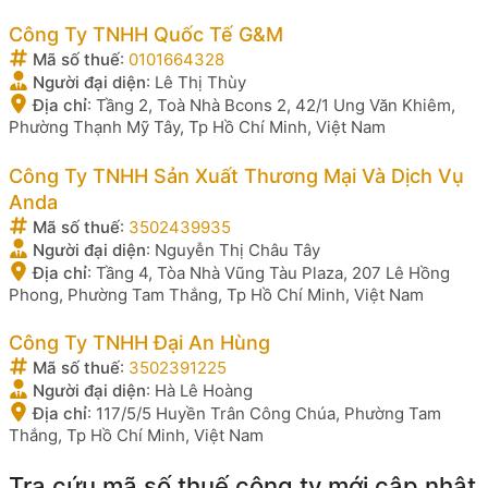
Công Ty TNHH Quốc Tế G&M
Mã số thuế
:
0101664328
Người đại diện
:
Lê Thị Thùy
Địa chỉ
:
Tầng 2, Toà Nhà Bcons 2, 42/1 Ung Văn Khiêm,
Phường Thạnh Mỹ Tây, Tp Hồ Chí Minh, Việt Nam
Công Ty TNHH Sản Xuất Thương Mại Và Dịch Vụ
Anda
Mã số thuế
:
3502439935
Người đại diện
:
Nguyễn Thị Châu Tây
Địa chỉ
:
Tầng 4, Tòa Nhà Vũng Tàu Plaza, 207 Lê Hồng
Phong, Phường Tam Thắng, Tp Hồ Chí Minh, Việt Nam
Công Ty TNHH Đại An Hùng
Mã số thuế
:
3502391225
Người đại diện
:
Hà Lê Hoàng
Địa chỉ
:
117/5/5 Huyền Trân Công Chúa, Phường Tam
Thắng, Tp Hồ Chí Minh, Việt Nam
Tra cứu mã số thuế công ty mới cập nhật