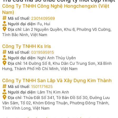
Công Ty TNHH Công Nghệ Hongchengxin (Việt
Nam)
Mã số thuế
:
2301409569
Người đại diện
:
Fu, Hui
Địa chỉ
:
Làn 2 Nguyễn Quyền, Khu 6, Phường Võ Cường,
Tỉnh Bắc Ninh, Việt Nam
Công Ty TNHH Ks Iris
Mã số thuế
:
0319595915
Người đại diện
:
Nghi Anh Thùy Uyên
Địa chỉ
:
14 Đường Số 8, Khu Dân Cư Trung Sơn, Xã Bình
Hưng, Thành Phố Hồ Chí Minh, Việt Nam
Công Ty TNHH San Lắp Và Xây Dựng Kim Thành
Mã số thuế
:
1501171625
Người đại diện
:
Lâm Thị Kim Anh
Địa chỉ
:
Thửa Đất Số 341, Tờ Bản Đồ Số 30, Đường Lưu
Văn Sâm, Tổ 02, Khóm Đông Thuận, Phường Đông Thành,
Tỉnh Vĩnh Long, Việt Nam