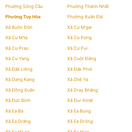
Phường Sông Cầu
Phường Thành Nhất
Phường Tuy Hòa
Phường Xuân Đài
Xã Buôn Đôn
Xã Cư M'gar
Xã Cư M'ta
Xã Cư Pơng
Xã Cư Prao
Xã Cư Pui
Xã Cư Yang
Xã Cuôr Đăng
Xã Đắk Liêng
Xã Đắk Phơi
Xã Dang Kang
Xã Dliê Ya
Xã Đồng Xuân
Xã Dray Bhăng
Xã Đức Bình
Xã Dur Kmăl
Xã Ea Bá
Xã Ea Bung
Xã Ea Drăng
Xã Ea Drông
Xã Ea H'Leo
Xã Ea Hiao