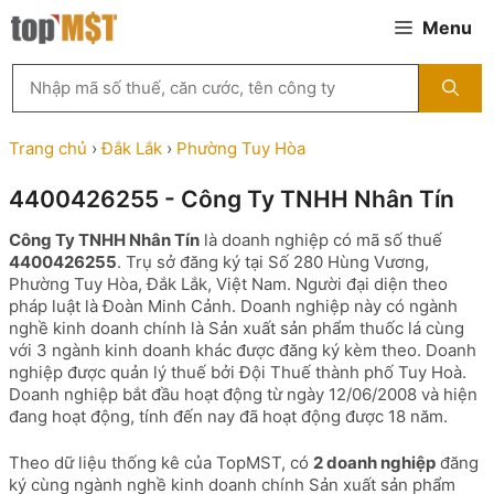
Chuyển
Menu
đến
nội
Tìm
dung
kiếm
MST
theo
Trang chủ
›
Đắk Lắk
›
Phường Tuy Hòa
tên
công
4400426255 - Công Ty TNHH Nhân Tín
ty,
người
Công Ty TNHH Nhân Tín
là doanh nghiệp có mã số thuế
đại
4400426255
. Trụ sở đăng ký tại Số 280 Hùng Vương,
diện
Phường Tuy Hòa, Đắk Lắk, Việt Nam. Người đại diện theo
hoặc
pháp luật là Đoàn Minh Cảnh. Doanh nghiệp này có ngành
mã
nghề kinh doanh chính là Sản xuất sản phẩm thuốc lá cùng
số
với 3 ngành kinh doanh khác được đăng ký kèm theo. Doanh
thuế
nghiệp được quản lý thuế bởi Đội Thuế thành phố Tuy Hoà.
...
Doanh nghiệp bắt đầu hoạt động từ ngày 12/06/2008 và hiện
đang hoạt động, tính đến nay đã hoạt động được 18 năm.
Theo dữ liệu thống kê của TopMST, có
2 doanh nghiệp
đăng
ký cùng ngành nghề kinh doanh chính Sản xuất sản phẩm