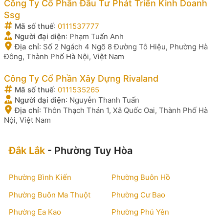
Công Ty Cổ Phần Đầu Tư Phát Triển Kinh Doanh
Ssg
Mã số thuế
:
0111537777
Người đại diện
:
Phạm Tuấn Anh
Địa chỉ
:
Số 2 Ngách 4 Ngõ 8 Đường Tô Hiệu, Phường Hà
Đông, Thành Phố Hà Nội, Việt Nam
Công Ty Cổ Phần Xây Dựng Rivaland
Mã số thuế
:
0111535265
Người đại diện
:
Nguyễn Thanh Tuấn
Địa chỉ
:
Thôn Thạch Thán 1, Xã Quốc Oai, Thành Phố Hà
Nội, Việt Nam
Đắk Lắk
- Phường Tuy Hòa
Phường Bình Kiến
Phường Buôn Hồ
Phường Buôn Ma Thuột
Phường Cư Bao
Phường Ea Kao
Phường Phú Yên