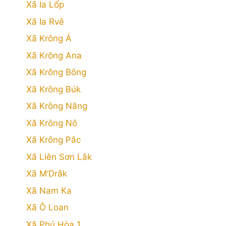
Xã Ia Lốp
Xã Ia Rvê
Xã Krông Á
Xã Krông Ana
Xã Krông Bông
Xã Krông Búk
Xã Krông Năng
Xã Krông Nô
Xã Krông Pắc
Xã Liên Sơn Lắk
Xã M’Drắk
Xã Nam Ka
Xã Ô Loan
Xã Phú Hòa 1