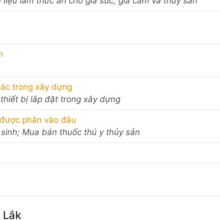
 liệu làm thức ăn cho gia súc, gia cầm và thủy sản
h
khác trong xây dựng
 thiết bị lắp đặt trong xây dựng
 được phân vào đâu
 sinh; Mua bán thuốc thú y thủy sản
 Lắk