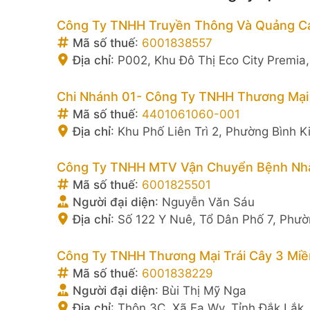
Công Ty TNHH Truyền Thông Và Quảng C
Mã số thuế
:
6001838557
Địa chỉ
:
P002, Khu Đô Thị Eco City Premia
Chi Nhánh 01- Công Ty TNHH Thương Mại 
Mã số thuế
:
4401061060-001
Địa chỉ
:
Khu Phố Liên Trì 2, Phường Bình K
Công Ty TNHH MTV Vận Chuyển Bệnh Nhâ
Mã số thuế
:
6001825501
Người đại diện
:
Nguyễn Văn Sáu
Địa chỉ
:
Số 122 Y Nuê, Tổ Dân Phố 7, Phườ
Công Ty TNHH Thương Mại Trái Cây 3 Miề
Mã số thuế
:
6001838229
Người đại diện
:
Bùi Thị Mỹ Nga
Địa chỉ
:
Thôn 3C, Xã Ea Wy, Tỉnh Đắk Lắk,