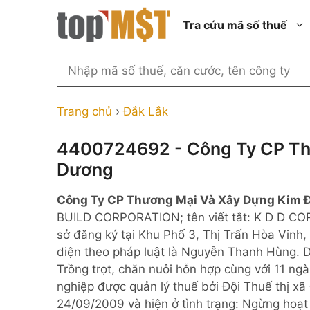
Chuyển
Tra cứu mã số thuế
đến
nội
dung
Tìm
kiếm
Thành phố Hồ Chí Minh
Công ty cổ phần n
MST
Thành phố Hà Nội
Công ty hợp doan
Trang chủ
›
Đắk Lắk
theo
tên
Đồng Nai
Công ty trách nhi
thành viên ngoài 
4400724692 - Công Ty CP Th
công
Thành phố Đà Nẵng
Dương
ty,
Công ty trách nhi
thành viên trở lên
người
Thành phố Hải Phòng
Công Ty CP Thương Mại Và Xây Dựng Kim 
đại
Công ty trách nhi
Thanh Hóa
BUILD CORPORATION; tên viết tắt: K D D CO
diện
ngoài NN
sở đăng ký tại Khu Phố 3, Thị Trấn Hòa Vinh
Bắc Ninh
hoặc
Doanh nghiệp 100
diện theo pháp luật là Nguyễn Thanh Hùng. 
mã
nước ngoài
Nghệ An
Trồng trọt, chăn nuôi hỗn hợp cùng với 11 n
số
Hộ kinh doanh cá 
nghiệp được quản lý thuế bởi Đội Thuế thị x
thuế
24/09/2009 và hiện ở tình trạng: Ngừng hoạ
...
Nhà nước