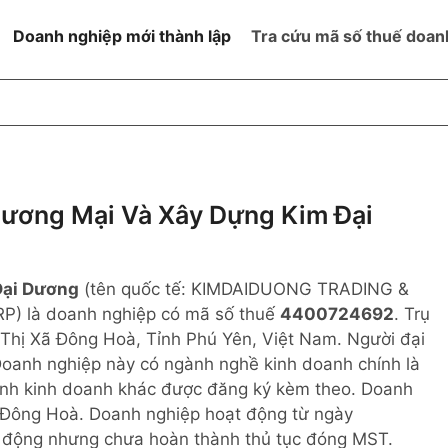
Doanh nghiệp mới thành lập
Tra cứu mã số thuế doan
goài NN
Đang hoạt động
h
Ngừng hoạt động và đã đóng
MST
ệm hữu hạn 1
NN
Ngừng hoạt động nhưng chưa
ương Mại Và Xây Dựng Kim Đại
hoàn thành thủ tục đóng MST
ệm hữu hạn 2
 ngoài NN
Không hoạt động tại địa chỉ đã
đăng ký
Đại Dương
(tên quốc tế: KIMDAIDUONG TRADING &
ệm hữu hạn
RP) là doanh nghiệp có mã số thuế
4400724692
. Trụ
, Thị Xã Đông Hoà, Tỉnh Phú Yên, Việt Nam. Người đại
% vốn đầu tư
Doanh nghiệp này có ngành nghề kinh doanh chính là
gành kinh doanh khác được đăng ký kèm theo. Doanh
thể
ã Đông Hoà. Doanh nghiệp hoạt động từ ngày
t động nhưng chưa hoàn thành thủ tục đóng MST.