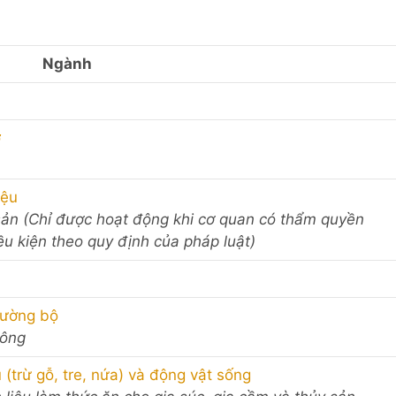
Ngành
ơ
iệu
y sản (Chỉ được hoạt động khi cơ quan có thẩm quyền
u kiện theo quy định của pháp luật)
đường bộ
hông
(trừ gỗ, tre, nứa) và động vật sống