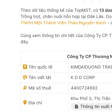
Theo dữ liệu thống kê của TopMST, có
13 do
Trồng trọt, chăn nuôi hỗn hợp tại Đắk Lắk. D
TNHH Một Thành Viên Thảo Nguyên Xanh
- 
Cùng xem thông tin chi tiết của Công Ty CP
đây.
Công Ty CP Thương M
Tên quốc tế
KIMDAIDUONG TRAD
Tên viết tắt
K D D CORP
Mã số thuế
4400724692
Khu Phố 3, Thị Trấn
Địa chỉ
Thông tin xuất 