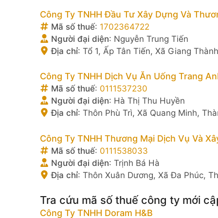
Công Ty TNHH Đầu Tư Xây Dựng Và Thươn
Mã số thuế
:
1702364722
Người đại diện
:
Nguyễn Trung Tiến
Địa chỉ
:
Tổ 1, Ấp Tân Tiến, Xã Giang Thàn
Công Ty TNHH Dịch Vụ Ăn Uống Trang An
Mã số thuế
:
0111537230
Người đại diện
:
Hà Thị Thu Huyền
Địa chỉ
:
Thôn Phù Trì, Xã Quang Minh, Thà
Công Ty TNHH Thương Mại Dịch Vụ Và Xâ
Mã số thuế
:
0111538033
Người đại diện
:
Trịnh Bá Hà
Địa chỉ
:
Thôn Xuân Dương, Xã Đa Phúc, Th
Tra cứu mã số thuế công ty mới cậ
Công Ty TNHH Doram H&B