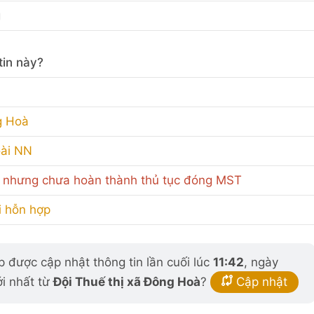
g
tin này?
g Hoà
oài NN
 nhưng chưa hoàn thành thủ tục đóng MST
i hỗn hợp
 được cập nhật thông tin lần cuối lúc
11:42
, ngày
ới nhất từ
Đội Thuế thị xã Đông Hoà
?
Cập nhật